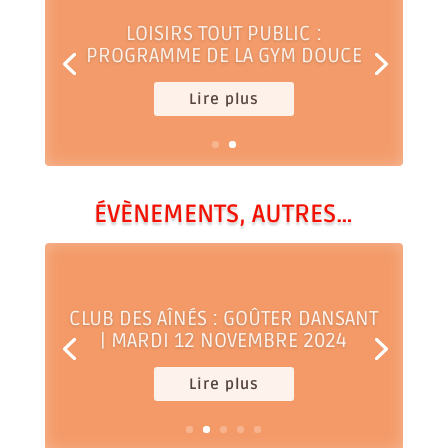
LOISIRS TOUT PUBLIC :
PROGRAMME DE LA GYM DOUCE
Lire plus
ÉVÈNEMENTS, AUTRES…
CLUB DES AÎNÉS : GOÛTER DANSANT
| MARDI 12 NOVEMBRE 2024
Lire plus