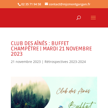
02 35 71 94 58
contact@mjcmontgargan.fr
CLUB DES AÎNÉS : BUFFET
CHAMPÊTRE | MARDI 21 NOVEMBRE
2023
21 novembre 2023
|
Rétrospectives 2023-2024