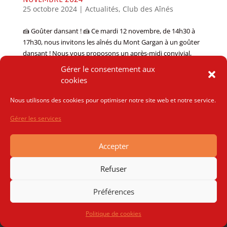
25 octobre 2024
|
Actualités
,
Club des Aînés
🍰 Goûter dansant ! 🍰 Ce mardi 12 novembre, de 14h30 à
17h30, nous invitons les aînés du Mont Gargan à un goûter
dansant ! Nous vous proposons un après-midi convivial,
idéal pour partager gourmandises et quelques pas de
Gérer le consentement aux
danse. L’entrée est à 5,00€. L’inscription peut...
cookies
Nous utilisons des cookies pour optimiser notre site web et notre service.
Gérer les services
Accepter
© 2021 MJC Mont Gargan | création web
Tapa idée
|
Refuser
mentions légales
Préférences
Politique de cookies