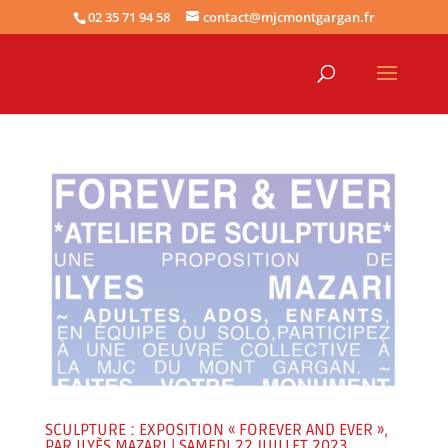
02 35 71 94 58
contact@mjcmontgargan.fr
SCULPTURE : EXPOSITION « FOREVER AND EVER »,
PAR ILYÈS MAZARI | SAMEDI 22 JUILLET 2023