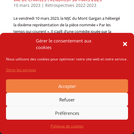
10 mars 2023
|
Rétrospectives 2022-2023
Le vendredi 10 mars 2023, la MJC du Mont Gargan a hébergé
la dixième représentation de la pièce nommée « Par les
temps qui courent ». Il s’agît d’une comédie jouée par la
compagnie du Val de Charles. Cette pièce de leur propre
Gérer le consentement aux
confection a été...
cookies
Nous utilisons des cookies pour optimiser notre site web et notre service.
Gérer les services
Accepter
© 2021 MJC Mont Gargan | création web
Tapa idée
|
Refuser
mentions légales
Préférences
Politique de cookies