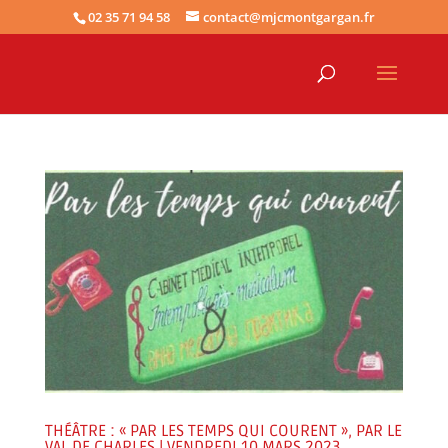
02 35 71 94 58
contact@mjcmontgargan.fr
THÉÂTRE : « PAR LES TEMPS QUI COURENT », PAR LE
VAL DE CHARLES | VENDREDI 10 MARS 2023